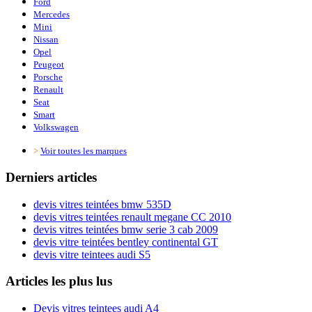
Ford
Mercedes
Mini
Nissan
Opel
Peugeot
Porsche
Renault
Seat
Smart
Volkswagen
>
Voir toutes les marques
Derniers articles
devis vitres teintées bmw 535D
devis vitres teintées renault megane CC 2010
devis vitres teintées bmw serie 3 cab 2009
devis vitre teintées bentley continental GT
devis vitre teintees audi S5
Articles les plus lus
Devis vitres teintees audi A4