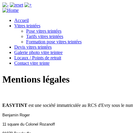
Accueil
Vitres teintées
Pose vitres teintées
Tarifs vitres teintées
Formation pose vitres teintées
Devis vitres teintées
Galerie photo vitre teintee
Locaux / Points de retrait
Contact vitre teinte
Mentions légales
EASYTINT
est une société immatriculée au RCS d'Evry sous le numé
Benjamin Roger
11 square du Colonel Rozanoff