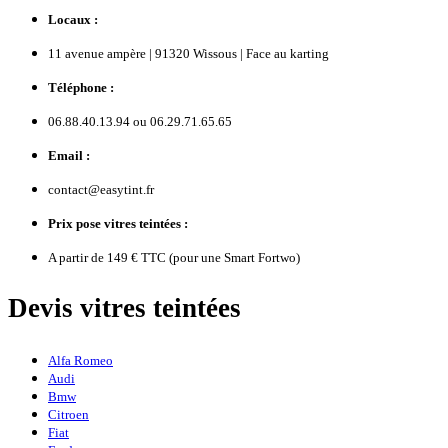
Locaux :
11 avenue ampère | 91320 Wissous | Face au karting
Téléphone :
06.88.40.13.94 ou 06.29.71.65.65
Email :
contact@easytint.fr
Prix pose vitres teintées :
A partir de 149 € TTC (pour une Smart Fortwo)
Devis vitres teintées
Alfa Romeo
Audi
Bmw
Citroen
Fiat