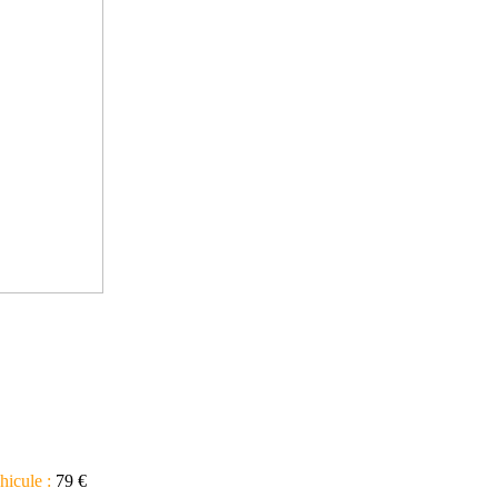
hicule :
79 €