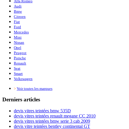
Alfa Romeo
Audi
Bmw
Citroen
Fiat
Ford
Mercedes
Mini
Nissan
Opel
Peugeot
Porsche
Renault
Seat
Smart
Volkswagen
>
Voir toutes les marques
Derniers articles
devis vitres teintées bmw 535D
devis vitres teintées renault megane CC 2010
devis vitres teintées bmw serie 3 cab 2009
devis vitre teintées bentley continental GT